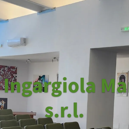
i Ingargiola Ma
s.r.l.