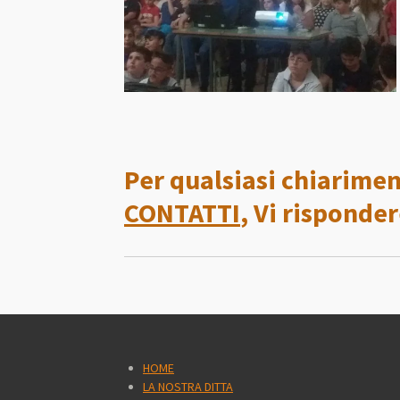
Per qualsiasi chiarimen
CONTATTI
, Vi risponde
HOME
LA NOSTRA DITTA